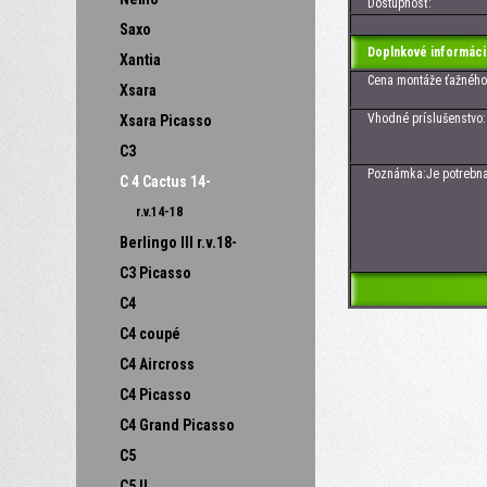
Dostupnosť:
Saxo
Doplnkové informáci
Xantia
Cena montáže ťažného z
Xsara
Vhodné príslušenstvo:
Xsara Picasso
C3
Poznámka:Je potrebna šp
C 4 Cactus 14-
r.v.14-18
Berlingo III r.v.18-
C3 Picasso
C4
C4 coupé
C4 Aircross
C4 Picasso
C4 Grand Picasso
C5
C5 II