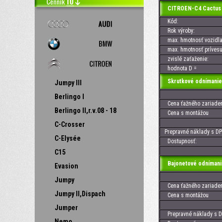
CITROEN-C4 Cactus
Kód:
Rok výroby:
max. hmotnosť vozidla
max. hmotnosť prívesu
zvislé zaťaženie:
hodnota D =
Skrutkové odnímanie
Jumpy III
Berlingo I
Cena ťažného zariaden
Berlingo II,r.v.08 - 18
Cena s montážou
C-Crosser
Prepravné náklady s DP
C-Elysée
Dostupnosť:
C15
Bajonetové odnímani
Evasion
Jumpy
Cena ťažného zariaden
Jumpy II,Dispach
Cena s montážou
Jumper
Prepravné náklady s D
Nemo