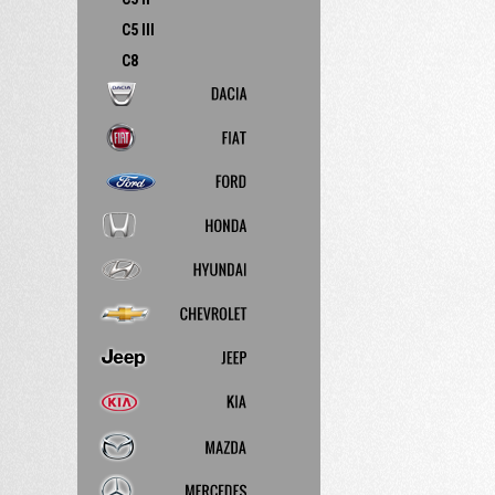
C5 III
C8