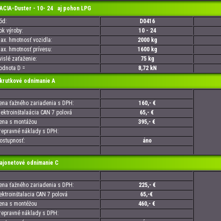
IA-Duster - 10- 24 aj pohon LPG
d:
D0416
 výroby:
10 - 24
. hmotnosť vozidla:
2000 kg
. hmotnosť prívesu:
1600 kg
slé zaťaženie:
75 kg
nota D =
8,72 kN
utkové odnímanie A
a ťažného zariadenia s DPH:
160,- €
troinštalaácia CAN 7 polová
65,- €
a s montážou
395,- €
pravné náklady s DPH:
tupnosť:
áno
onetové odnímanie C
a ťažného zariadenia s DPH:
225,- €
troinštalacia CAN 7 polová
65,-€
a s montéžou
460,- €
pravné náklady s DPH: