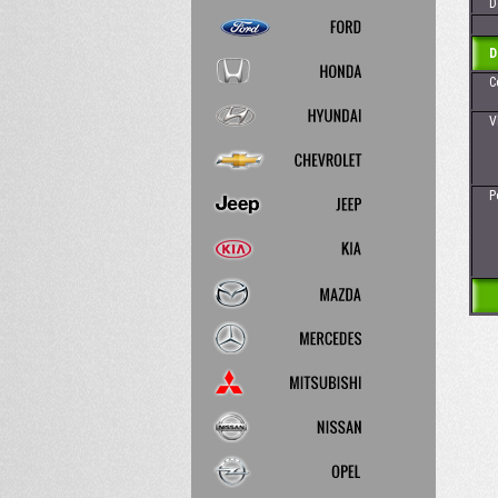
Dos
D
Cena
Vhod
- 
Pozn