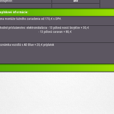
tupnosť:
áno
oplnkové informácie:
 montáže ťažného zariadenia od:170,-€ s DPH.
né príslušenstvo: elektroinštalácia - 13 pólová nosič bicyklov + 30,-€
13 pólová caravan + 80,-€
ámka:vozidlá s AD Blue + 20,-€ príplatok