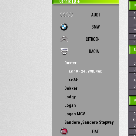
DAC
Kó
Rok
max
max
zvi
hod
Skr
Duster
Cen
Elek
r.v. 10 - 24 , 2WD, 4WD
Cen
r.v.24-
Pre
Dos
Dokker
Lodgy
Baj
Logan
Logan MCV
Cen
Elek
Sandero ,Sandero Stepway
Cen
Pre