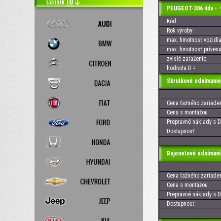
PEUGEOT-306 4dv - 
Kód:
Rok výroby:
max. hmotnosť vozidla
max. hmotnosť prívesu
zvislé zaťaženie:
hodnota D =
Skrutkové odnímanie
Cena ťažného zariaden
Cena s montážou
Prepravné náklady s D
Dostupnosť:
Bajonetové odnímani
Cena ťažného zariaden
Cena s montážou
Prepravné náklady s D
Dostupnosť: