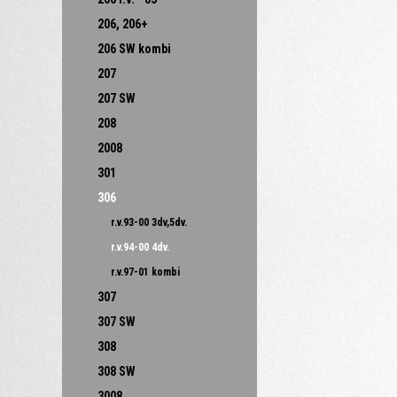
206, 206+
206 SW kombi
207
207 SW
208
2008
301
306
r.v.93-00 3dv,5dv.
r.v.94-00 4dv.
r.v.97-01 kombi
307
307 SW
308
308 SW
3008