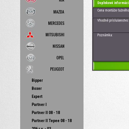
Doplnkové informáci
Cena montáže ťažného z
Vhodné príslušenstvo: Zá
Poznámka:
Bipper
Boxer
Expert
Partner I
Partner II 08 - 18
Partner II Tepee 08 - 18
206 r.v. - 03