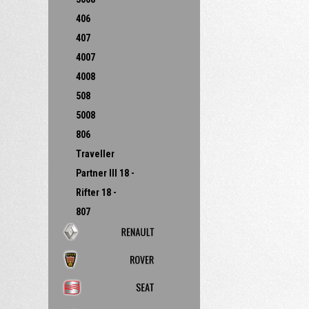
406
407
4007
4008
508
5008
806
Traveller
Partner III 18 -
Rifter 18 -
807