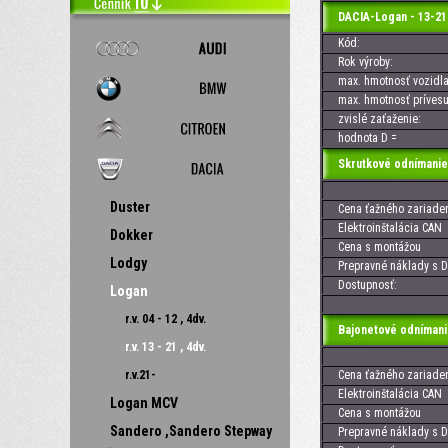
DACIA-Logan - 13-21
Kód:
Rok výroby:
max. hmotnosť vozidla
max. hmotnosť prívesu
zvislé zaťaženie:
hodnota D =
Skrutkové odnímanie
Duster
Cena ťažného zariaden
Elektroinštalácia CAN 
Dokker
Cena s montážou
Lodgy
Prepravné náklady s D
Dostupnosť:
Logan
r.v. 04 - 12 , 4dv.
Bajonetové odnímani
r.v. 13 - 21 , 4dv.
r.v.21-
Cena ťažného zariaden
Elektroinštalácia CAN 
Logan MCV
Cena s montážou
Sandero ,Sandero Stepway
Prepravné náklady s D