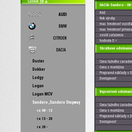
DACIA-Sandero - 08-
Kód:
Rok výroby:
max. hmotnosť vozidla
max. hmotnosť prívesu
zvislé zaťaženie:
hodnota D =
Skrutkové odnímanie
Duster
Cena ťažného zariaden
Cena s montážou
Dokker
Prepravné náklady s D
Lodgy
Dostupnosť:
Logan
Bajonetové odnímani
Logan MCV
Sandero ,Sandero Stepway
Cena ťažného zariaden
r.v. 08 - 12
Cena s montážou
Prepravné náklady s D
r.v. 13 - 20
Dostupnosť:
r.v. 20 -