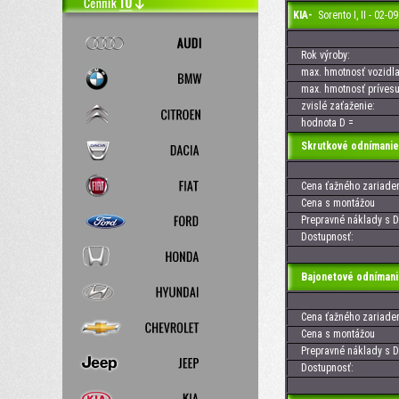
KIA-
Sorento I, II - 02
Rok výroby:
max. hmotnosť vozidla
max. hmotnosť prívesu
zvislé zaťaženie:
hodnota D =
Skrutkové odnímanie
Cena ťažného zariaden
Cena s montážou
Prepravné náklady s D
Dostupnosť:
Bajonetové odnímani
Cena ťažného zariaden
Cena s montážou
Prepravné náklady s D
Dostupnosť: