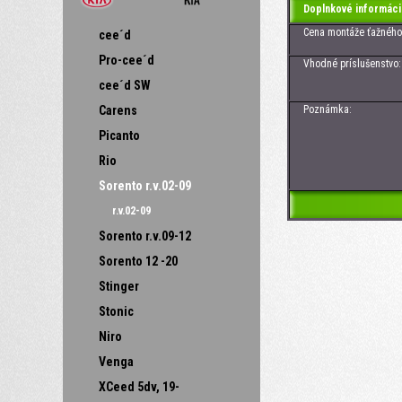
Doplnkové informáci
Cena montáže ťažného z
cee´d
Pro-cee´d
Vhodné príslušenstvo: Zá
cee´d SW
Carens
Poznámka:
Picanto
Rio
Sorento r.v.02-09
r.v.02-09
Sorento r.v.09-12
Sorento 12 -20
Stinger
Stonic
Niro
Venga
XCeed 5dv, 19-