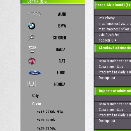
Honda-Civic kombi (Ae
Rok výroby:
max. hmotnosť vozidla
max. hmotnosť prívesu
zvislé zaťaženie:
hodnota D =
Skrutkové odnímanie
Cena ťažného zariaden
Cena s montážou
Prepravné náklady s D
Dostupnosť:
Bajonetové odnímani
City
Civic
Cena ťažného zariaden
Cena s montážou
r.v.16-22 5dv. /FC/
Prepravné náklady s D
r.v.01-05 3dv.
Dostupnosť:
r.v.01-03 5dv.