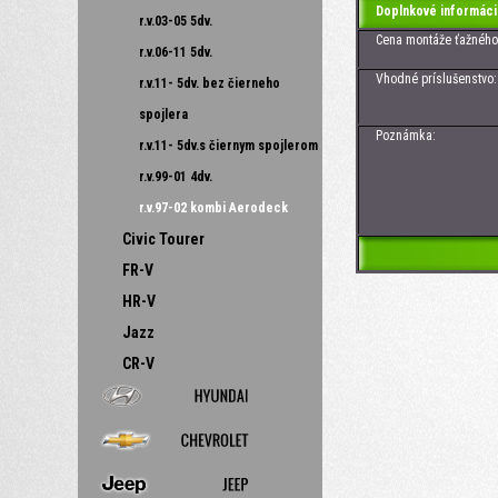
Doplnkové informáci
r.v.03-05 5dv.
Cena montáže ťažného z
r.v.06-11 5dv.
Vhodné príslušenstvo: Zá
r.v.11- 5dv. bez čierneho
spojlera
Poznámka:
r.v.11- 5dv.s čiernym spojlerom
r.v.99-01 4dv.
r.v.97-02 kombi Aerodeck
Civic Tourer
FR-V
HR-V
Jazz
CR-V