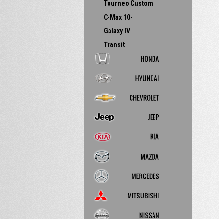
Tourneo Custom
C-Max 10-
Galaxy IV
Transit