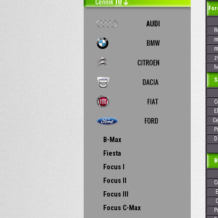
For
Rok
max
max
zvi
hod
Skr
Cen
Elek
Cen
Pre
Dos
B-Max
Fiesta
Baj
Focus I
Focus II
Cen
Ele
Focus III
Cen
Focus C-Max
Pre