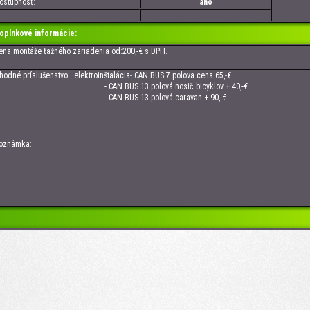
tupnosť:
áno
oplnkové informácie:
 montáže ťažného zariadenia od:200,-€ s DPH.
né príslušenstvo: elektroinštalácia- CAN BUS 7 polova cena 65,-€
CAN BUS 13 polová nosič bicyklov + 40,-€
CAN BUS 13 polová caravan + 90,-€
námka: