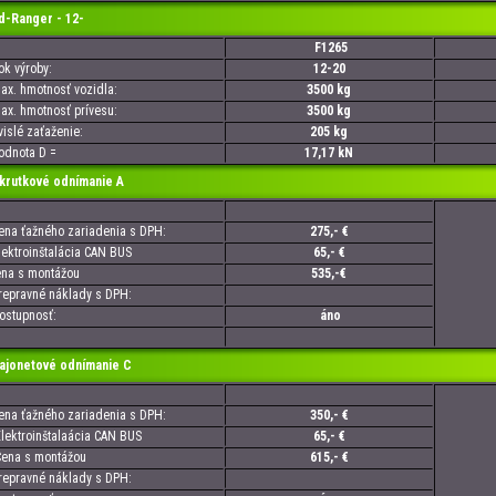
d-Ranger - 12-
F1265
 výroby:
12-20
. hmotnosť vozidla:
3500 kg
. hmotnosť prívesu:
3500 kg
slé zaťaženie:
205 kg
nota D =
17,17 kN
utkové odnímanie A
a ťažného zariadenia s DPH:
275,- €
troinštalácia CAN BUS
65,- €
a s montážou
535,-€
pravné náklady s DPH:
tupnosť:
áno
onetové odnímanie C
a ťažného zariadenia s DPH:
350,- €
ktroinštalaácia CAN BUS
65,- €
a s montážou
615,- €
pravné náklady s DPH: