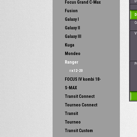
Dos
Focus Grand C-Max
Fusion
D
Galaxy I
Cena
Galaxy II
Vhod
Galaxy III
- 
- 
Kuga
Mondeo
Ranger
Poz
r.v.12-20
FOCUS IV kombi 18-
S-MAX
Transit Connect
Tourneo Connect
Transit
Tourneo
Transit Custom