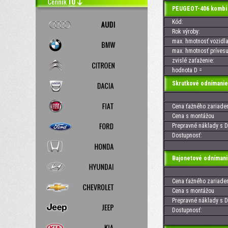
PEUGEOT-406 kombi 
Kód:
Rok výroby:
max. hmotnosť vozidla
max. hmotnosť prívesu
zvislé zaťaženie:
hodnota D =
Skrutkové odnímanie
Cena ťažného zariaden
Cena s montážou
Prepravné náklady s D
Dostupnosť:
Bajonetové odnímani
Cena ťažného zariaden
Cena s montážou
Prepravné náklady s D
Dostupnosť: