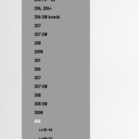
206, 206+
206 SW kombi
207
207 SW
208
2008
301
306
307
307 SW
308
308 SW
3008
406
r.v.95-99
r.v.99-04