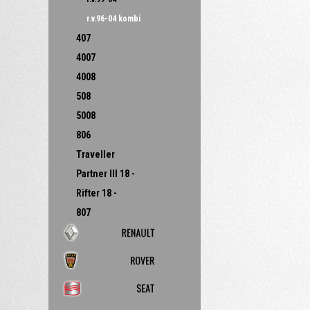
r.v.96-04 kombi
407
4007
4008
508
5008
806
Traveller
Partner III 18 -
Rifter 18 -
807