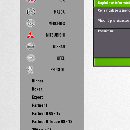
Doplnkové informáci
Cena montáže ťažného z
Vhodné príslušenstvo: Zá
Poznámka:
Bipper
Boxer
Expert
Partner I
Partner II 08 - 18
Partner II Tepee 08 - 18
206 r.v. - 03