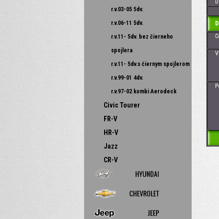
Dos
r.v.03-05 5dv.
r.v.06-11 5dv.
D
Cena
r.v.11- 5dv. bez čierneho
spojlera
Vhod
- 
r.v.11- 5dv.s čiernym spojlerom
-
r.v.99-01 4dv.
Poz
r.v.97-02 kombi Aerodeck
Civic Tourer
FR-V
HR-V
Jazz
CR-V