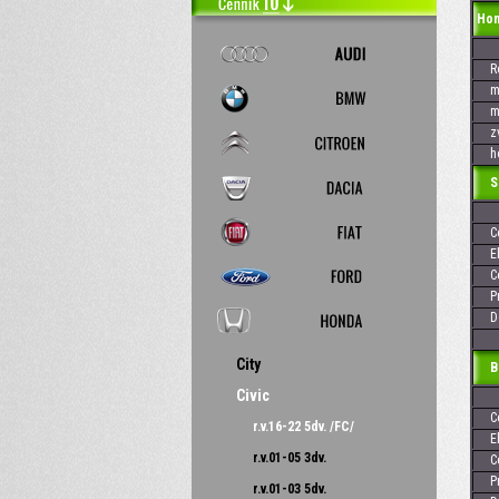
Hond
Rok
max
max
zvi
hod
Skr
Cen
Elek
Cen
Pre
Dos
City
Baj
Civic
Cen
r.v.16-22 5dv. /FC/
Elek
r.v.01-05 3dv.
Cen
Pre
r.v.01-03 5dv.