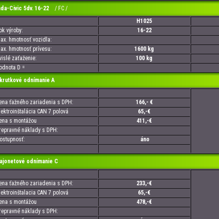
a-Civic 5dv. 16-22
/ FC /
H1025
 výroby:
16-22
. hmotnosť vozidla:
. hmotnosť prívesu:
1600 kg
slé zaťaženie:
100 kg
nota D =
utkové odnímanie A
a ťažného zariadenia s DPH:
166,- €
troinštalácia CAN 7 polová
65,-€
a s montážou
411,-€
pravné náklady s DPH:
tupnosť:
áno
onetové odnímanie C
a ťažného zariadenia s DPH:
233,-€
troinštalacia CAN 7 polová
65,-€
a s montážou
478,-€
pravné náklady s DPH: