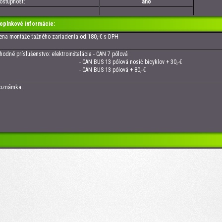
tupnosť:
áno
oplnkové informácie:
 montáže ťažného zariadenia od:180,-€ s DPH
né príslušenstvo: elektroinštalácia - CAN 7 pólová
CAN BUS 13 pólová nosič bicyklov + 30,-€
 CAN BUS 13 pólová + 80,-€
námka: