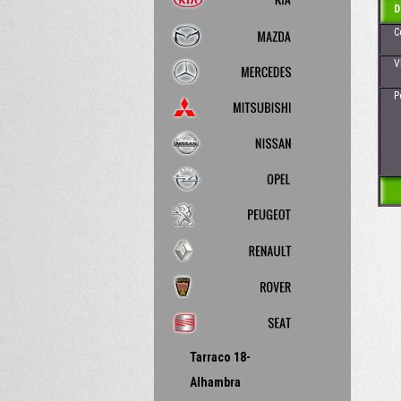
D
Cena
Vhod
Poz
Tarraco 18-
Alhambra