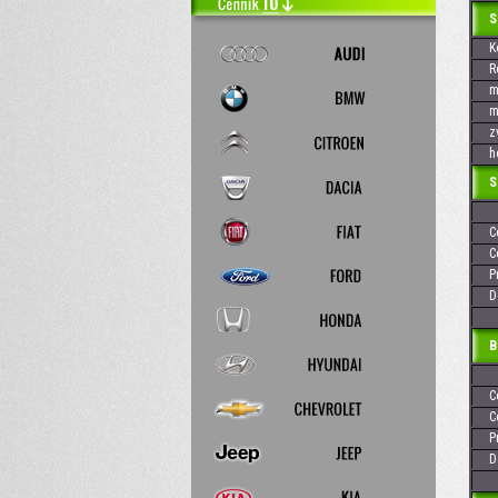
SEA
Kó
Rok
max
max
zvi
hod
Skr
Cen
Cen
Pre
Dos
Baj
Cen
Cen
Pre
Dos