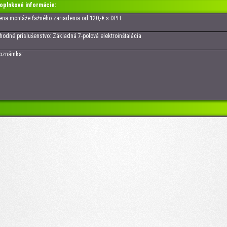
oplnkové informácie:
 montáže ťažného zariadenia od:120,-€ s DPH
né príslušenstvo: Základná 7-polová elektroinštalácia
námka: