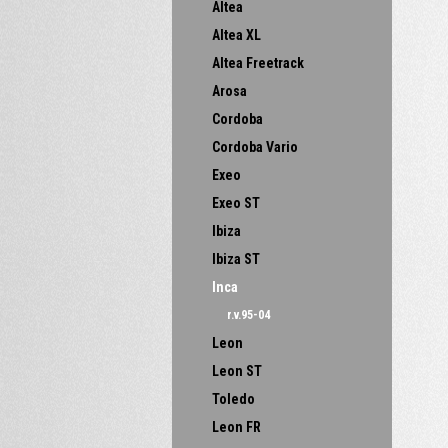
Altea
Altea XL
Altea Freetrack
Arosa
Cordoba
Cordoba Vario
Exeo
Exeo ST
Ibiza
Ibiza ST
Inca
r.v.95-04
Leon
Leon ST
Toledo
Leon FR