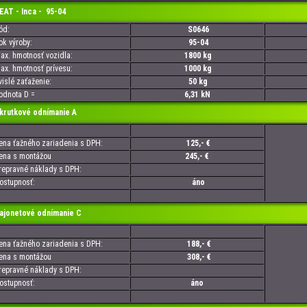
T - Inca - 95-04
d:
S0646
 výroby:
95-04
. hmotnosť vozidla:
1800 kg
. hmotnosť prívesu:
1000 kg
slé zaťaženie:
50 kg
nota D =
6,31 kN
utkové odnímanie A
a ťažného zariadenia s DPH:
125,- €
a s montážou
245,- €
pravné náklady s DPH:
tupnosť:
áno
onetové odnímanie C
a ťažného zariadenia s DPH:
188,- €
a s montážou
308,- €
pravné náklady s DPH:
tupnosť:
áno