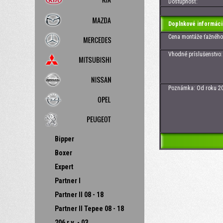
Dostupnosť:
Doplnkové informáci
Cena montáže ťažného z
Vhodné príslušenstvo: e
- CAN BUS 13
Poznámka: Od roku 2005
Bipper
Boxer
Expert
Partner I
Partner II 08 - 18
Partner II Tepee 08 - 18
206 r.v. - 03