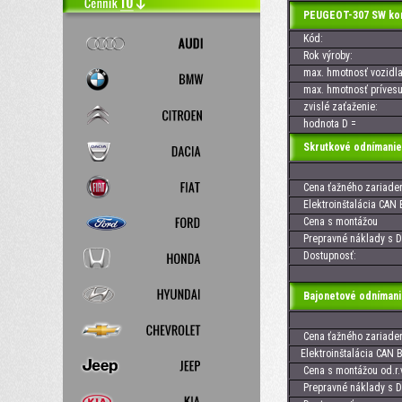
PEUGEOT-307 SW kom
Kód:
Rok výroby:
max. hmotnosť vozidla
max. hmotnosť prívesu
zvislé zaťaženie:
hodnota D =
Skrutkové odnímanie
Cena ťažného zariaden
Elektroinštalácia CAN 
Cena s montážou
Prepravné náklady s D
Dostupnosť:
Bajonetové odnímani
Cena ťažného zariaden
Elektroinštalácia CAN B
Cena s montážou od.r.v
Prepravné náklady s D