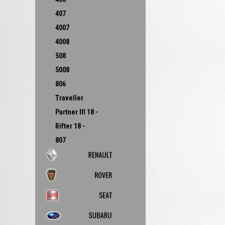
407
4007
4008
508
5008
806
Traveller
Partner III 18 -
Rifter 18 -
807