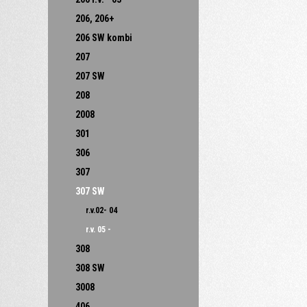
206, 206+
206 SW kombi
207
207 SW
208
2008
301
306
307
307 SW
r.v.02- 04
r.v. 05 -
308
308 SW
3008
406