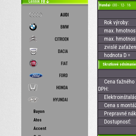
Hundai-
i30 - 12- 16
Rok výroby:
max. hmotnosť 
max. hmotnosť 
zvislé zaťažen
hodnota D =
Skrutkové odnímanie
Cena ťažného z
DPH:
Elektroinštalá
Cena s montá
Bayon
Prepravné nákl
Atos
Dostupnosť:
Accent