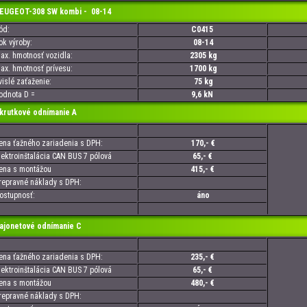
GEOT-308 SW kombi - 08-14
d:
C0415
 výroby:
08-14
. hmotnosť vozidla:
2305 kg
. hmotnosť prívesu:
1700 kg
slé zaťaženie:
75 kg
nota D =
9,6 kN
utkové odnímanie A
a ťažného zariadenia s DPH:
170,- €
troinštalácia CAN BUS 7 pólová
65,- €
a s montážou
415,- €
pravné náklady s DPH:
tupnosť:
áno
onetové odnímanie C
a ťažného zariadenia s DPH:
235,- €
troinštalácia CAN BUS 7 pólová
65,- €
a s montážou
480,- €
pravné náklady s DPH: