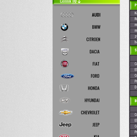
PEU
Kó
Rok
max
max
zvi
hod
Skr
Cen
Elek
Cen
Pre
Dos
Baj
Cen
Elek
Cen
Pre