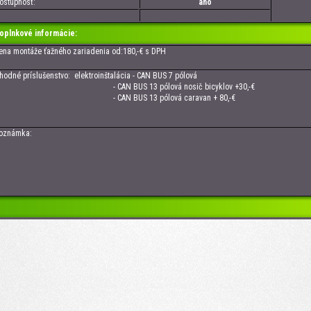
tupnosť:
áno
oplnkové informácie:
 montáže ťažného zariadenia od:180,-€ s DPH
né príslušenstvo: elektroinštalácia - CAN BUS 7 pólová
CAN BUS 13 pólová nosič bicyklov +30,-€
CAN BUS 13 pólová caravan + 80,-€
námka: