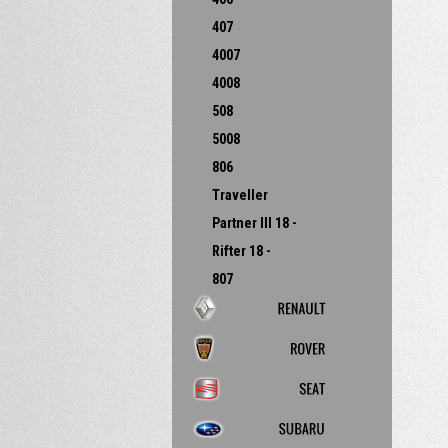
407
4007
4008
508
5008
806
Traveller
Partner III 18 -
Rifter 18 -
807