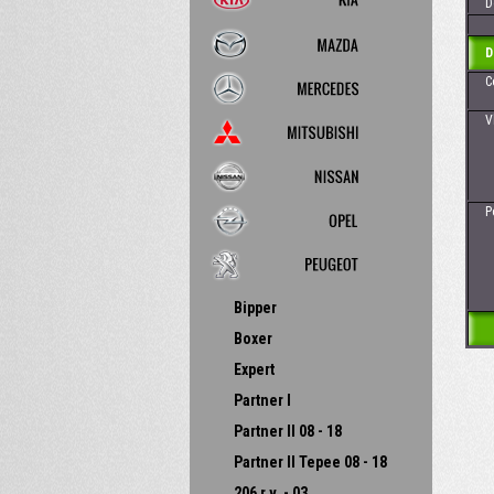
Dos
D
Cena
Vhod
- 
- 
Poz
Bipper
Boxer
Expert
Partner I
Partner II 08 - 18
Partner II Tepee 08 - 18
206 r.v. - 03