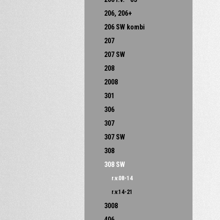
206, 206+
206 SW kombi
207
207 SW
208
2008
301
306
307
307 SW
308
308 SW
r.v.08-14
r.v.14-21
3008
406