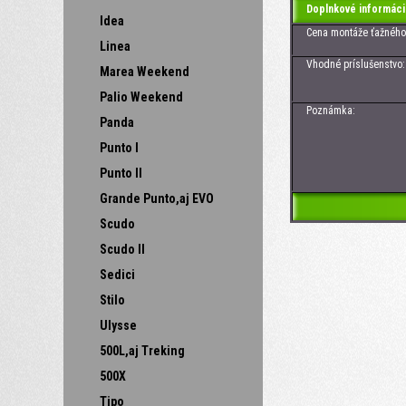
Doplnkové informáci
Idea
Cena montáže ťažného za
Linea
Vhodné príslušenstvo: Zá
Marea Weekend
Palio Weekend
Poznámka:
Panda
Punto I
Punto II
Grande Punto,aj EVO
Scudo
Scudo II
Sedici
Stilo
Ulysse
500L,aj Treking
500X
Tipo