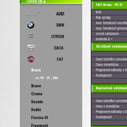
FIAT-Brava - 95-01
Kód:
Rok výroby:
max. hmotnosť vozidla
max. hmotnosť prívesu
zvislé zaťaženie:
hodnota D =
Skrutkové odnímanie
Cena ťažného zariaden
Cena smontážou
Brava
Prepravné náklady s D
Dostupnosť:
r.v. 95 - 01 , 5dv.
Bravo
Bajonetové odnímani
Croma
Cena ťažného zariaden
Ducato
Cena s montážou
Dobló
Prepravné náklady s D
Dostupnosť:
Fiorino III
Freemont