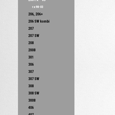
r.v.98-03
206, 206+
206 SW kombi
207
207 SW
208
2008
301
306
307
307 SW
308
308 SW
3008
406
407