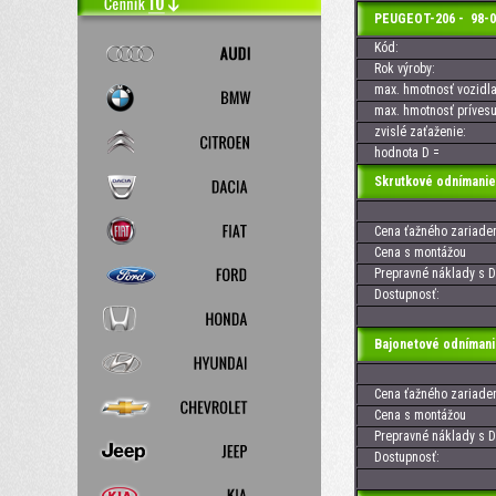
PEUGEOT-206 - 98-0
Kód:
Rok výroby:
max. hmotnosť vozidla
max. hmotnosť prívesu
zvislé zaťaženie:
hodnota D =
Skrutkové odnímanie
Cena ťažného zariaden
Cena s montážou
Prepravné náklady s D
Dostupnosť:
Bajonetové odnímani
Cena ťažného zariaden
Cena s montážou
Prepravné náklady s D
Dostupnosť: