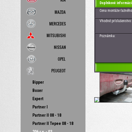
Doplnkové informáci
Cena montáže ťažného z
Vhodné príslušenstvo: Zá
Poznámka:
Bipper
Boxer
Expert
Partner I
Partner II 08 - 18
Partner II Tepee 08 - 18
206 r.v. - 03