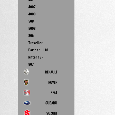
4007
4008
508
5008
806
Traveller
Partner III 18 -
Rifter 18 -
807