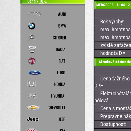
MERCEDES - A- 04-1
Rok výroby:
max. hmotnosť 
max. hmotnosť 
zvislé zaťažen
hodnota D =
Skrutkové odnímanie
Cena ťažného z
DPH:
Elektroinštalác
pólová
Cena s montá
Prepravné nákl
Dostupnosť: