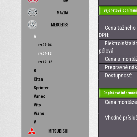
Bajonetové odnímani
Cena ťažného z
DPH:
A
Elektroinštalác
r.v.97-04
pólová
r.v.04-12
Cena s montá
r.v.12- 15
Prepravné nákl
B
Dostupnosť:
Citan
Sprinter
Doplnkové informáci
Vaneo
Cena montáže ťa
Vito
Viano
Vhodné prísluše
V
- CAN BU
- CAN BU