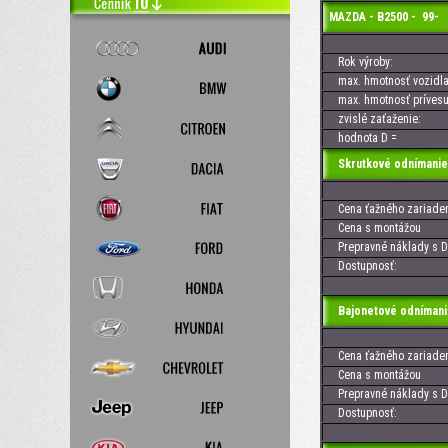
MAZDA - B2500 - 9
Rok výroby:
max. hmotnosť vozidla
max. hmotnosť prívesu
zvislé zaťaženie:
hodnota D =
Skrutkové odnímanie
Cena ťažného zariaden
Cena s montážou
Prepravné náklady s D
Dostupnosť:
Bajonetové odnímani
Cena ťažného zariaden
Cena s montážou
Prepravné náklady s D
Dostupnosť: