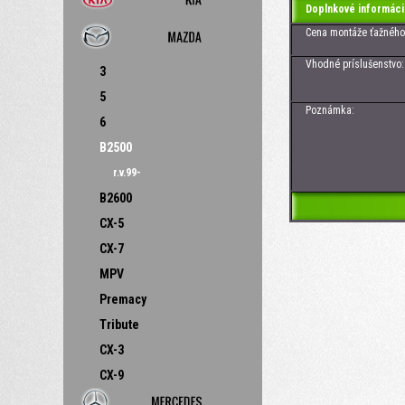
Doplnkové informáci
Cena montáže ťažného z
Vhodné príslušenstvo: Zá
3
5
Poznámka:
6
B2500
r.v.99-
B2600
CX-5
CX-7
MPV
Premacy
Tribute
CX-3
CX-9