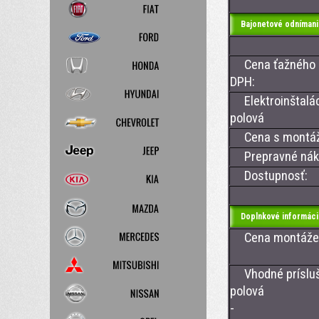
Bajonetové odnímani
Cena ťažného z
DPH:
Elektroinštalá
polová
Cena s montá
Prepravné nákl
Dostupnosť:
Doplnkové informáci
Cena montáže ťa
Vhodné príslušen
p
- 13 -