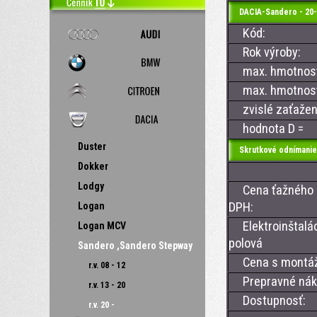
DACIA-Sandero - 20-
Kód:
Rok výroby:
max. hmotnosť 
max. hmotnosť 
zvislé zaťažen
hodnota D =
Duster
Skrutkové odnímanie
Dokker
Lodgy
Cena ťažného z
DPH:
Logan
Elektroinštalác
Logan MCV
polová
Sandero ,Sandero Stepway
Cena s montá
r.v. 08 - 12
Prepravné nákl
r.v. 13 - 20
Dostupnosť:
r.v. 20 -