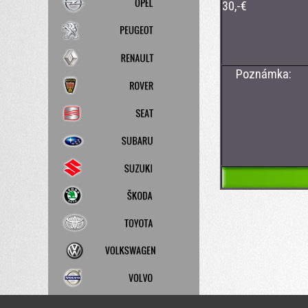
30,-€
- 13 p
Poznámka: