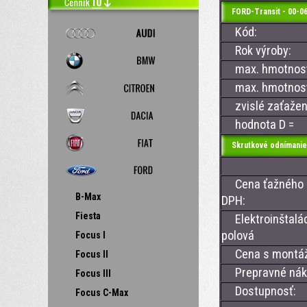
FORD-Transit - 00-06
Kód:
Rok výroby:
max. hmotnosť 
max. hmotnosť 
zvislé zaťažen
hodnota D =
Skrutkové odnímanie
Cena ťažného z
B-Max
DPH:
Fiesta
Elektroinštalá
polová
Focus I
Cena s montá
Focus II
Prepravné nákl
Focus III
Dostupnosť:
Focus C-Max