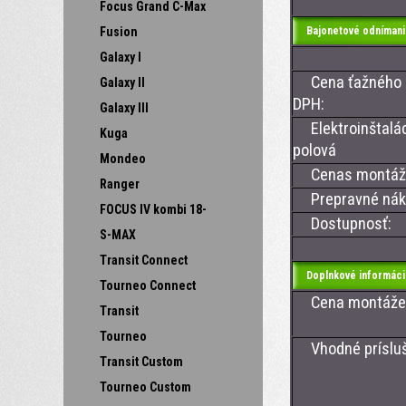
Focus Grand C-Max
Fusion
Bajonetové odnímani
Galaxy I
Cena ťažného z
Galaxy II
DPH:
Galaxy III
Elektroinštalá
Kuga
polová
Mondeo
Cenas montáž
Ranger
Prepravné nákl
FOCUS IV kombi 18-
Dostupnosť:
S-MAX
Transit Connect
Doplnkové informáci
Tourneo Connect
Cena montáže ťa
Transit
Tourneo
Vhodné príslušen
Transit Custom
CAN 13
Tourneo Custom