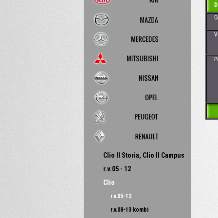
D
Cena
Vhod
Poz
Clio II Storia, Clio II Campus
r.v.05 - 12
Clio
r.v.05-12
r.v.08-13 kombi