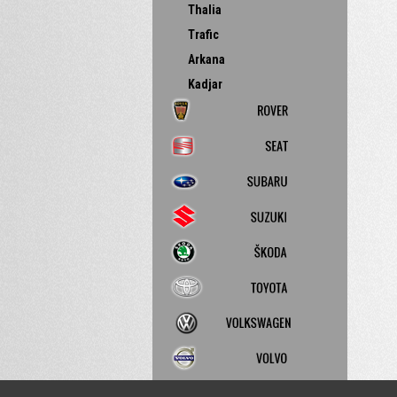
Thalia
Trafic
Arkana
Kadjar