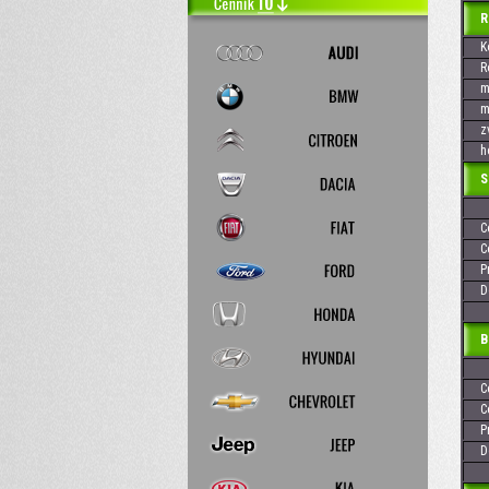
REN
Kó
Rok
max
max
zvi
hod
Skr
Cen
Cen
Pre
Dos
Baj
Cen
Cen
Pre
Dos