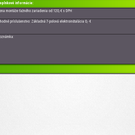
oplnkové informácie:
 montáže ťažného zariadenia od:120,-€ s DPH
né príslušenstvo: Základná 7-polová elektroinštalácia 0,- €
námka: