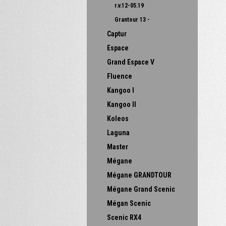
r.v.12-05.19
Grantour 13 -
Captur
Espace
Grand Espace V
Fluence
Kangoo I
Kangoo II
Koleos
Laguna
Master
Mégane
Mégane GRANDTOUR
Mégane Grand Scenic
Mégan Scenic
Scenic RX4