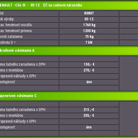
AULT -Clio III - 05-12 EČ na zadnom nárazníku
d:
R0807
 výroby:
05-12
. hmotnosť vozidla:
1760 kg
. hmotnosť prívesu:
1200 kg
slé zaťaženie:
75 kg
nota D =
7 kN
utkové odnímanie A
a ťažného zariadenia s DPH:
150,- €
a s montážou
270,- €
pravné náklady s DPH:
tupnosť:
áno
onetové odnímanie C
a ťažného zariadenia s DPH:
215 ,-€
a s montážou
335,- €
pravné náklady s DPH:
tupnosť:
áno