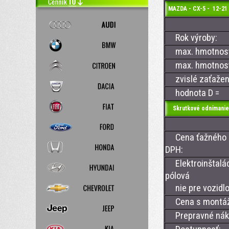
MAZDA - CX-5 - 12-21
Rok výroby:
max. hmotnosť 
max. hmotnosť 
zvislé zaťažen
hodnota D =
Skrutkové odnímanie
Cena ťažného z
DPH:
Elektroinštalác
pólová
nie pre vozidlo
Cena s montá
Prepravné nákl