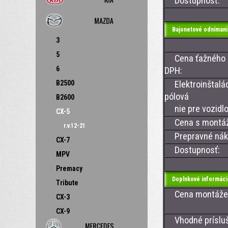
Dostupnosť:
Bajonetové odnímani
3
5
Cena ťažného z
6
DPH:
B2500
Elektroinštalác
pólová
B2600
nie pre vozidlo
CX-5
Cena s montá
r.v.12-21
Prepravné nákl
CX-7
Dostupnosť:
MPV
Premacy
Doplnkové informáci
Tribute
Cena montáže ťa
CX-3
CX-9
Vhodné prísluše