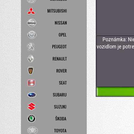
- CAN BUS
- CAN BU
- originál
Poznámka: Nie m
vozidlom je potr