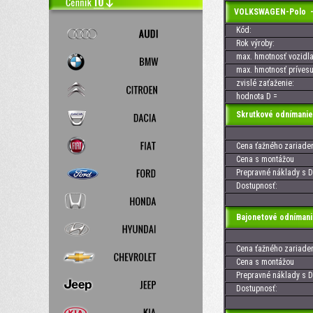
VOLKSWAGEN-Polo -
Kód:
Rok výroby:
max. hmotnosť vozidla
max. hmotnosť prívesu
zvislé zaťaženie:
hodnota D =
Skrutkové odnímanie
Cena ťažného zariaden
Cena s montážou
Prepravné náklady s D
Dostupnosť:
Bajonetové odnímani
Cena ťažného zariaden
Cena s montážou
Prepravné náklady s D
Dostupnosť: