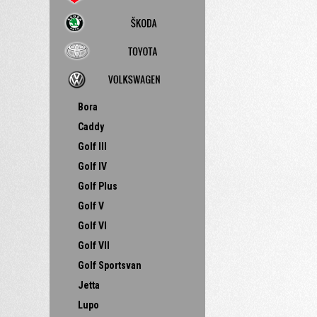
Bora
Caddy
Golf III
Golf IV
Golf Plus
Golf V
Golf VI
Golf VII
Golf Sportsvan
Jetta
Lupo