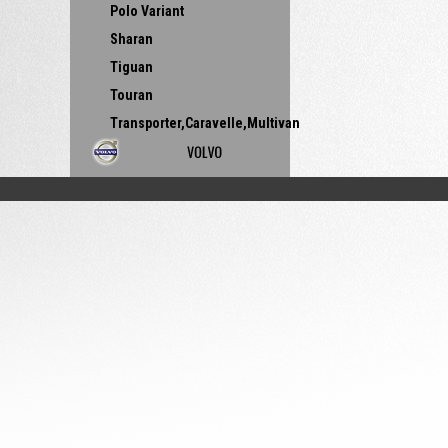
Polo Variant
Sharan
Tiguan
Touran
Transporter,Caravelle,Multivan