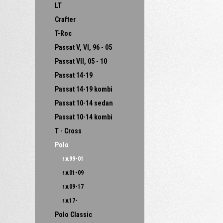
LT
Crafter
T-Roc
Passat V, VI, 96 - 05
Passat VII, 05 - 10
Passat 14-19
Passat 14-19 kombi
Passat 10-14 sedan
Passat 10-14 kombi
T - Cross
Polo
r.v.99-01
r.v.01-09
r.v.09-17
r.v.17-
Polo Classic