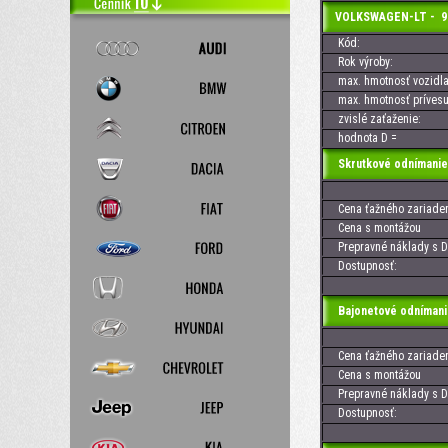
VOLKSWAGEN-LT - 96-0
Kód:
Rok výroby:
max. hmotnosť vozidla
max. hmotnosť prívesu
zvislé zaťaženie:
hodnota D =
Skrutkové odnímanie
Cena ťažného zariaden
Cena s montážou
Prepravné náklady s D
Dostupnosť:
Bajonetové odnímani
Cena ťažného zariaden
Cena s montážou
Prepravné náklady s D
Dostupnosť: