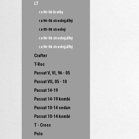
LT
r.v.96-06 kratky
r.v.96-06 stredný,dlhý
r.v.95-06 stredný
r.v.96-06 stredný,dlhý
r.v.96-06 stredný,dlhý
Crafter
T-Roc
Passat V, VI, 96 - 05
Passat VII, 05 - 10
Passat 14-19
Passat 14-19 kombi
Passat 10-14 sedan
Passat 10-14 kombi
T - Cross
Polo