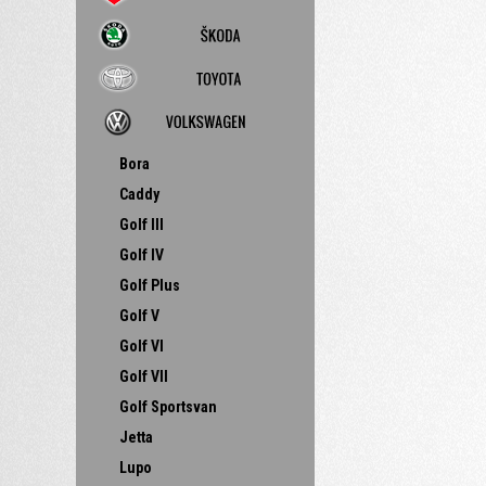
Bora
Caddy
Golf III
Golf IV
Golf Plus
Golf V
Golf VI
Golf VII
Golf Sportsvan
Jetta
Lupo