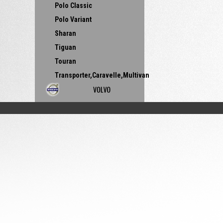
Polo Classic
Polo Variant
Sharan
Tiguan
Touran
Transporter,Caravelle,Multivan