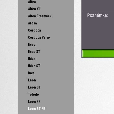
Altea
Altea XL
Poznámka:
Altea Freetrack
Arosa
Cordoba
Cordoba Vario
Exeo
Exeo ST
Ibiza
Ibiza ST
Inca
Leon
Leon ST
Toledo
Leon FR
Leon ST FR