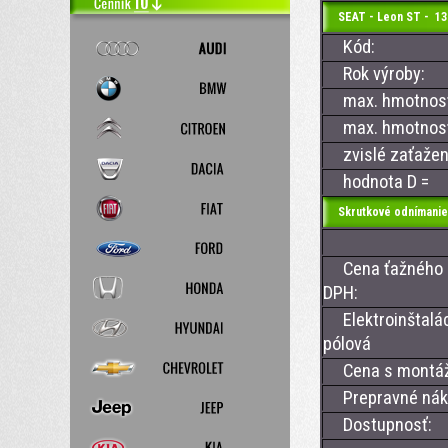
SEAT - Leon ST - 13-
Kód:
Rok výroby:
max. hmotnosť 
max. hmotnosť 
zvislé zaťažen
hodnota D =
Skrutkové odnímanie
Cena ťažného z
DPH:
Elektroinštalác
pólová
Cena s montá
Prepravné nákl
Dostupnosť: