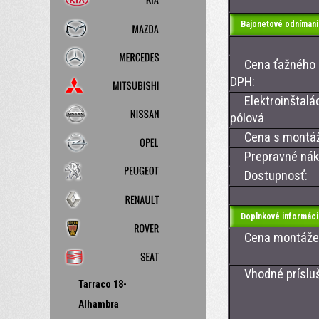
Bajonetové odnímani
Cena ťažného z
DPH:
Elektroinštalác
pólová
Cena s montá
Prepravné nákl
Dostupnosť:
Doplnkové informáci
Cena montáže ťa
Vhodné prísluše
Tarraco 18-
- CAN BUS
Alhambra
- CAN BU