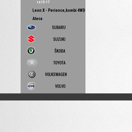
r.v.13-17
Leon X - Perience,kombi 4WD
Ateca