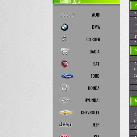
PEU
Kó
Rok
max
max
zvi
hod
Skr
Cen
Elek
Cen
Pre
Dos
Baj
Cen
Elek
Cen
Pre