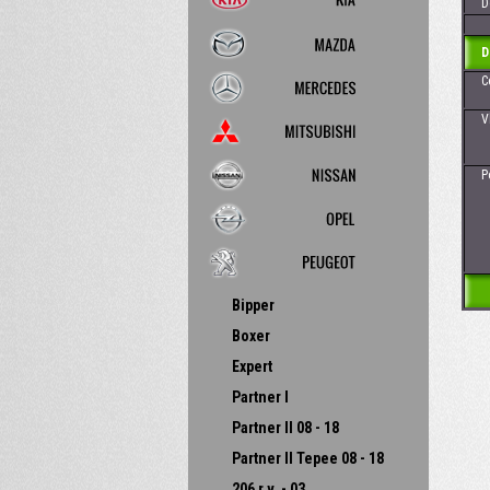
Dos
D
Cena
Vhod
-
Poz
Bipper
Boxer
Expert
Partner I
Partner II 08 - 18
Partner II Tepee 08 - 18
206 r.v. - 03