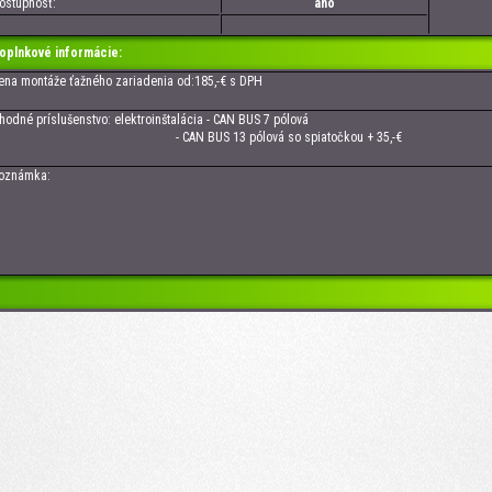
tupnosť:
áno
oplnkové informácie:
 montáže ťažného zariadenia od:185,-€ s DPH
né príslušenstvo: elektroinštalácia - CAN BUS 7 pólová
 CAN BUS 13 pólová so spiatočkou + 3
námka: