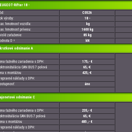
GEOT-Rifter 18 -
d:
C0526
 výroby:
18 -
. hmotnosť vozidla:
kg
. hmotnosť prívesu:
1600 kg
slé zaťaženie:
85 kg
nota D =
kN
utkové odnímanie A
a ťažného zariadenia s DPH:
175,- €
troinštalácia CAN BUS 7 polová
65,-€
a s montážou
425,-€
pravné náklady s DPH:
tupnosť:
áno
onetové odnímanie C
a ťažného zariadenia s DPH:
235,- €
troištalácia CAN BUS 7 polová
65,-€
a s montážou
485 ,- €
pravné náklady s DPH: