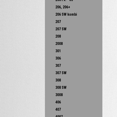
206, 206+
206 SW kombi
207
207 SW
208
2008
301
306
307
307 SW
308
308 SW
3008
406
407
4007