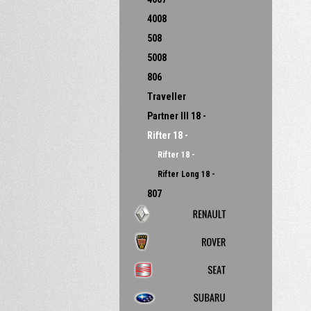
4008
508
5008
806
Traveller
Partner III 18 -
Rifter 18 -
Rifter 18 -
Rifter Long 18 -
807