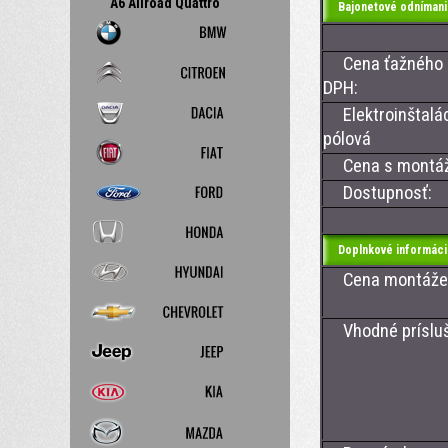
A6 Allroad Quattro
Bajonetové odnímani
Cena ťažného z
DPH:
Elektroinštalác
pólová
Cena s montá
Dostupnosť:
Doplnkové informáci
Cena montáže ťa
Vhodné prísluše
- CAN BUS
- CAN BU