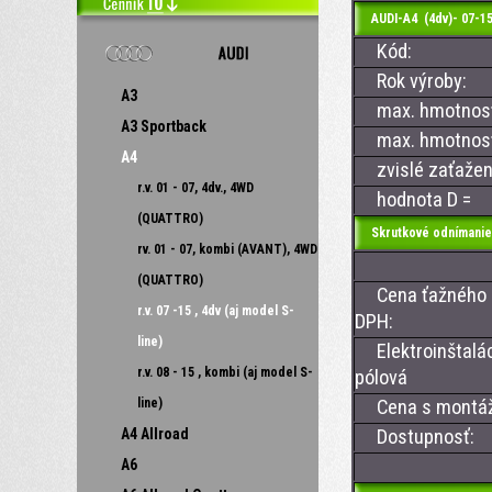
AUDI-A4 (4dv)- 07-15
Kód:
Rok výroby:
A3
max. hmotnosť 
A3 Sportback
max. hmotnosť 
A4
zvislé zaťažen
r.v. 01 - 07, 4dv., 4WD
hodnota D =
(QUATTRO)
Skrutkové odnímanie
rv. 01 - 07, kombi (AVANT), 4WD
(QUATTRO)
Cena ťažného z
r.v. 07 -15 , 4dv (aj model S-
DPH:
line)
Elektroinštalác
r.v. 08 - 15 , kombi (aj model S-
pólová
line)
Cena s montá
A4 Allroad
Dostupnosť:
A6