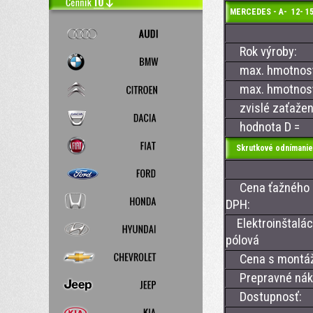
MERCEDES - A- 12
Rok výroby:
max. hmotnosť 
max. hmotnosť 
zvislé zaťažen
hodnota D =
Skrutkové odnímanie
Cena ťažného z
DPH:
Elektroinštalác
pólová
Cena s montá
Prepravné nákl
Dostupnosť: