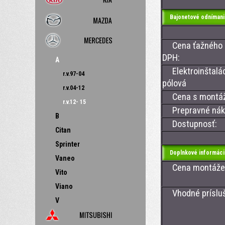
Bajonetové odnímani
Cena ťažného z
DPH:
A
Elektroinštalác
r.v.97-04
pólová
r.v.04-12
Cena s montá
r.v.12- 15
Prepravné nákl
B
Dostupnosť:
Citan
Sprinter
Doplnkové informáci
Vaneo
Cena montáže ťa
Vito
Viano
Vhodné prísluše
V
- CAN BU
- CAN BU