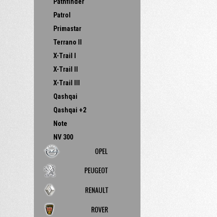
Pathfinder
Patrol
Primastar
Terrano II
X-Trail I
X-Trail II
X-Trail III
Qashqai
Qashqai +2
Note
NV 300