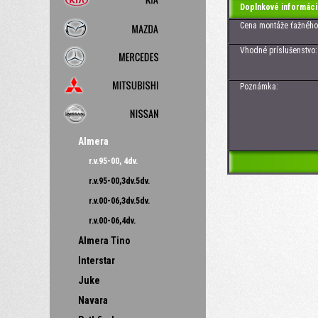
Doplnkové informáci
Cena montáže ťažného z
Vhodné príslušenstvo: Zá
Poznámka:
Almera
r.v.95-00, 4dv.
r.v.95-00,3dv.5dv.
r.v.00-06,3dv.5dv.
r.v.00-06,4dv.
Almera Tino
Interstar
Juke
Navara