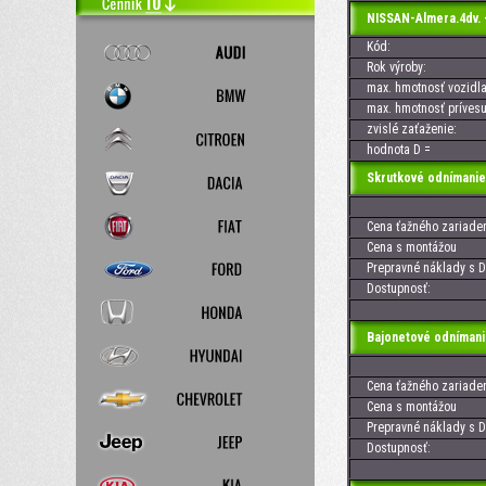
NISSAN-Almera.4dv.
Kód:
Rok výroby:
max. hmotnosť vozidla
max. hmotnosť prívesu
zvislé zaťaženie:
hodnota D =
Skrutkové odnímanie
Cena ťažného zariaden
Cena s montážou
Prepravné náklady s D
Dostupnosť:
Bajonetové odnímani
Cena ťažného zariaden
Cena s montážou
Prepravné náklady s D
Dostupnosť: