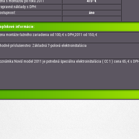
a s montážou po roku 2011
415- €
pravné náklady s DPH:
tupnosť:
áno
oplnkové informácie:
 montáže ťažného zariadenia od:100,-€ s DPH,2011 od 150,-€
né príslušenstvo: Základná 7-polová elektroinštalácia
ámka:Novší model 2011 je potrebná špeciálna elektroinštalácia ( CC 1 ) cena 65,-€ s DPH