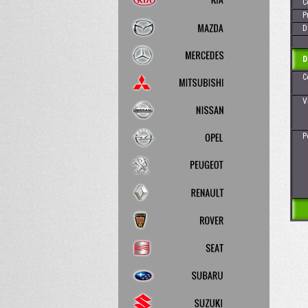
Cen
Pre
Dos
D
Cena
Vhod
Pozn