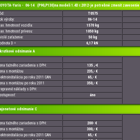
TA-Yaris - 06-14 (P90,P130)na modeli 1.4D r.2012-je potrebné zmenit zavesenie 
d:
T0575
 výroby:
06-14
. hmotnosť vozidla:
1570 kg
. hmotnosť prívesu:
1050 kg
slé zaťaženie:
50 kg
nota D =
6,17 kN
utkové odnímanie A
a ťažného zariadenia s DPH:
135 ,-€
a s montážou
235,- €
troinštalácia po roku 2011 CAN
65,- €
a s montážou po roku 2011
350,- €
pravné náklady s DPH:
tupnosť:
áno
onetové odnímanie C
a ťažného zariadenia s DPH:
200- €
a s montážou
300,- €
troinštalácia po roku 2011 CAN
65,- €