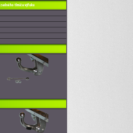
zadného tlmiča výfuku