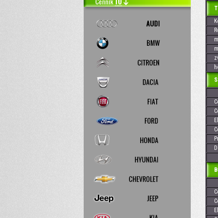
TOYO
Kó
Rok
max
max
zvi
hod
Skr
Cen
Cen
Elek
Cen
Pre
Dos
Baj
Cen
Cen
Elek