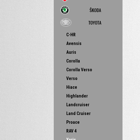
C-HR
Avensis
Auris
Corolla
Corolla Verso
Verso
Hiace
Highlander
Landcruiser
Land Cruiser
Proace
RAV 4
Yaris