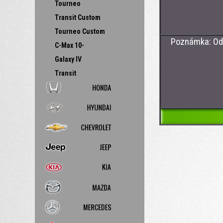
- CAN BU
Tourneo
Transit Custom
Tourneo Custom
Poznámka: Od ro
C-Max 10-
Galaxy IV
Transit