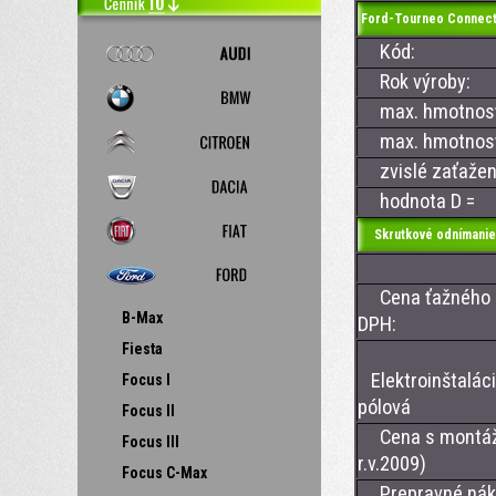
Ford-Tourneo Connec
Kód:
Rok výroby:
max. hmotnosť 
max. hmotnosť 
zvislé zaťažen
hodnota D =
Skrutkové odnímanie
Cena ťažného z
B-Max
DPH:
Fiesta
Elektroinštalác
Focus I
pólová
Focus II
Cena s montáž
Focus III
r.v.2009)
Focus C-Max
Prepravné nákl