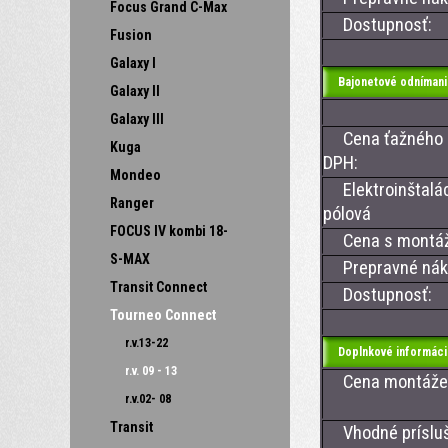
Focus Grand C-Max
Dostupnosť:
Fusion
Galaxy I
Bajonetové odnímani
Galaxy II
Galaxy III
Cena ťažného z
Kuga
DPH:
Mondeo
Elektroinštalác
Ranger
pólová
FOCUS IV kombi 18-
Cena s montážou
S-MAX
Prepravné nákl
Transit Connect
Dostupnosť:
Tourneo Connect
r.v.13-22
Doplnkové informáci
r.v. 09 - 13
Cena montáže ťa
r.v.02- 08
Transit
Vhodné príslušen