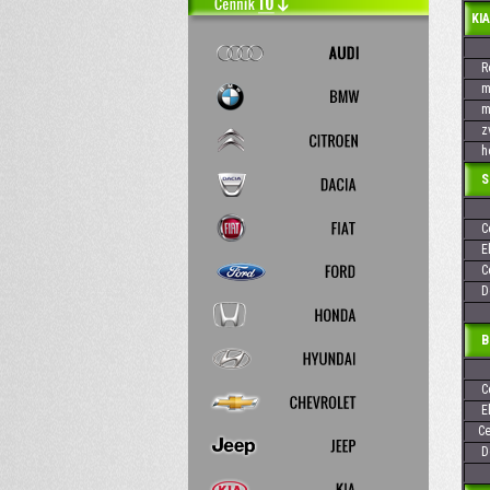
KIA
Rok
max
max
zvi
hod
Skr
Cen
Elek
Cen
Dos
Baj
Cen
Elek
Cen
Dos