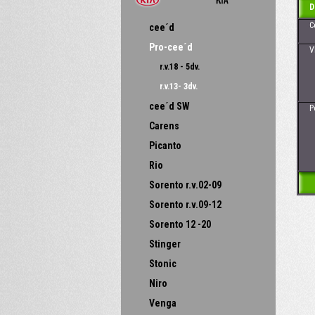
D
Cena
cee´d
Pro-cee´d
Vhod
- 
r.v.18 - 5dv.
- 
r.v.13- 3dv.
cee´d SW
Poz
Carens
Picanto
Rio
Sorento r.v.02-09
Sorento r.v.09-12
Sorento 12 -20
Stinger
Stonic
Niro
Venga