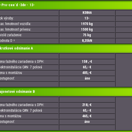
-Pro-cee´d -3dv - 13-
K0866
 výroby:
13-
. hmotnosť vozidla:
1970 kg
. hmotnosť prívesu:
1500 kg
slé zaťaženie:
75 kg
nota D =
8,35kN
utkové odnímanie A
a ťažného zariadenia s DPH:
158 ,-€
troinštalácia CAN 7 polová
65,- €
a s montážou
405,-€
tupnosť:
áno
onetové odnímanie B
a ťažného zariadenia s DPH:
218,-€
troinštalácia CAN 7 polová
65,- €
a s montážou
465,-€
tupnosť:
áno