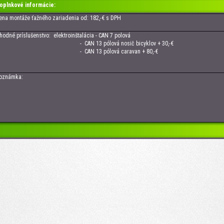
oplnkové informácie:
 montáže ťažného zariadenia od: 182,-€ s DPH
né príslušenstvo: elektroinštalácia - CAN 7 polová
CAN 13 pólová nosič bicyklov + 30,-€
CAN 13 pólová caravan + 80,-€
námka: