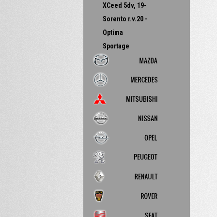
XCeed 5dv, 19-
Sorento r.v.20 -
Optima
Sportage