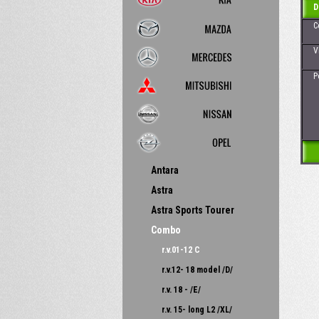
D
Cena
Vhod
Poz
Antara
Astra
Astra Sports Tourer
Combo
r.v.01-12 C
r.v.12- 18 model /D/
r.v. 18 - /E/
r.v. 15- long L2 /XL/