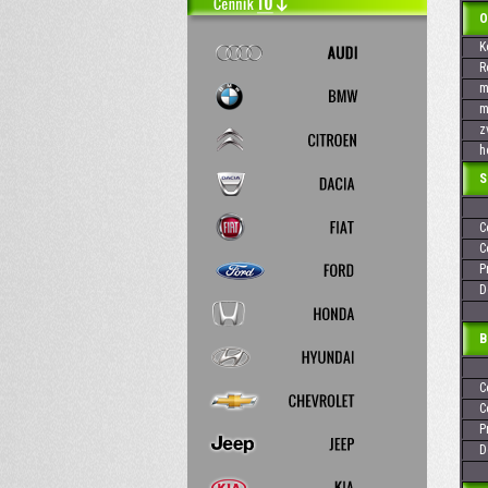
OPE
Kó
Rok
max
max
zvi
hod
Skr
Cen
Cen
Pre
Dos
Baj
Cen
Cen
Pre
Dos