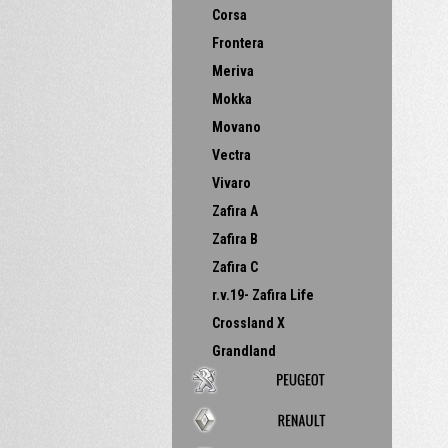
Corsa
Frontera
Meriva
Mokka
Movano
Vectra
Vivaro
Zafira A
Zafira B
Zafira C
r.v.19- Zafira Life
Crossland X
Grandland