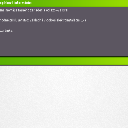
oplnkové informácie:
 montáže ťažného zariadenia od:125,-€ s DPH
né príslušenstvo: Základná 7-polová elektroinštalácia 0,- €
námka: