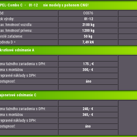
L-Combo C - 01-12 nie modely s pohonom CNG!
d:
O0376
 výroby:
01-12
. hmotnosť vozidla:
2100 kg
. hmotnosť prívesu:
1200 kg
slé zaťaženie:
50 kg
nota D =
7,49 kN
utkové odnímanie A
a ťažného zariadenia s DPH:
175 ,-€
a s montážou
300,- €
pravné náklady s DPH:
tupnosť:
áno
onetové odnímanie C
a ťažného zariadenia s DPH:
240,- €
a s montážou
365,- €
pravné náklady s DPH:
tupnosť:
áno