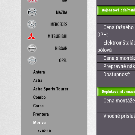
Bajonetové odnímani
Cena ťažného z
DPH:
Elektroinštalác
pólová
Cena s montá
Prepravné nákl
Antara
Dostupnosť:
Astra
Astra Sports Tourer
Doplnkové informáci
Combo
Cena montáže ťa
Corsa
Frontera
Vhodné príslušen
- CAN BUS
Meriva
- CAN BU
r.v.02-10