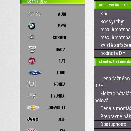
OPEL-Meriva - 10-
Kód:
Rok výroby:
max. hmotnosť 
max. hmotnosť 
zvislé zaťažen
hodnota D =
Skrutkové odnímanie
Cena ťažného z
DPH:
Elektroinštalác
pólová
Cena s montá
Prepravné nákl
Dostupnosť: