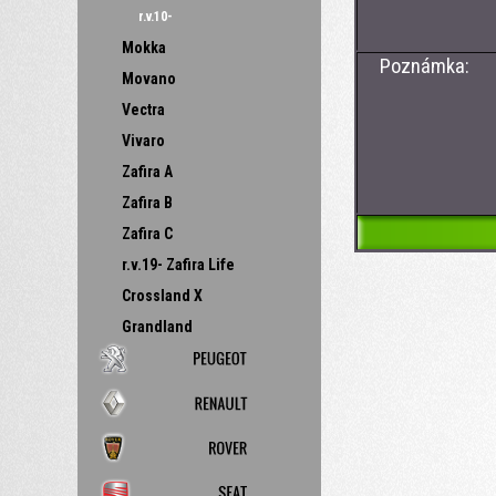
r.v.10-
Mokka
Poznámka:
Movano
Vectra
Vivaro
Zafira A
Zafira B
Zafira C
r.v.19- Zafira Life
Crossland X
Grandland