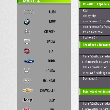
RENAULT -Espace V 
Kód:
Rok výroby:
max. hmotnosť vozidla
max. hmotnosť prívesu
zvislé zaťaženie:
hodnota D =
Skrutkové odnímanie
Cena ťažného zariaden
Elektroinštalácia CAN B
Cena s montážou od
Prepravné náklady s D
Dostupnosť:
Bajonetové odnímani
Cena ťažného zariaden
Elektroinštalácia CAN B