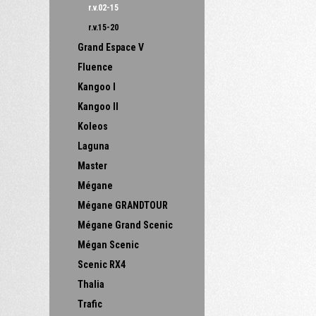
r.v.02-15
r.v.15-20
Grand Espace V
Fluence
Kangoo I
Kangoo II
Koleos
Laguna
Master
Mégane
Mégane GRANDTOUR
Mégane Grand Scenic
Mégan Scenic
Scenic RX4
Thalia
Trafic