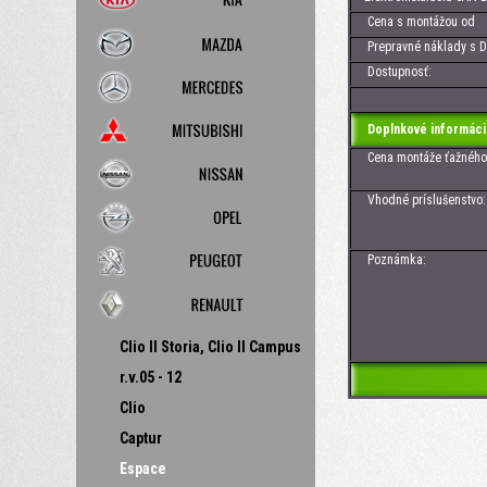
Cena s montážou od
Prepravné náklady s D
Dostupnosť:
Doplnkové informáci
Cena montáže ťažného z
Vhodné príslušenstvo:
Poznámka:
Clio II Storia, Clio II Campus
r.v.05 - 12
Clio
Captur
Espace