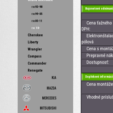
r.v.93-98
Bajonetové odnímani
r.v.99-05
r.v.05-11
Cena ťažného z
r.v. 10-
DPH:
Cherokee
Elektroinštalac
pólová
Liberty
Cena s montá
Wrangler
Prepravné nákl
Compass
Dostupnosť:
Commander
Renegate
Doplnkové informáci
Cena montáže ťa
Vhodné prísluše
- CAN BUS