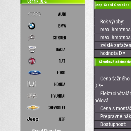
Jeep-Grand Cherokee
Rok výroby:
max. hmotnosť 
max. hmotnosť 
zvislé zaťažen
hodnota D =
Skrutkové odnímanie
Cena ťažného z
DPH:
Elektroinštalác
pólová
Cena s montá
Prepravné nákl
Dostupnosť:
Grand Cherokee