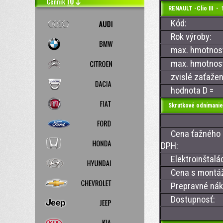
RENAULT -Clio III - 
Kód:
Rok výroby:
max. hmotnosť 
max. hmotnosť 
zvislé zaťažen
hodnota D =
Skrutkové odnímanie
Cena ťažného z
DPH:
Elektroinštalác
Cena s montá
Prepravné nákl
Dostupnosť: