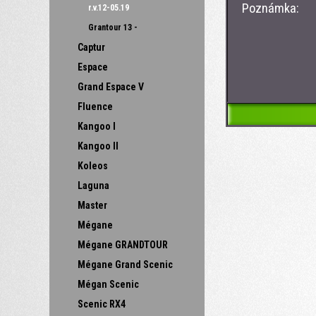
Poznámka:
r.v.12-05.19
Grantour 13 -
Captur
Espace
Grand Espace V
Fluence
Kangoo I
Kangoo II
Koleos
Laguna
Master
Mégane
Mégane GRANDTOUR
Mégane Grand Scenic
Mégan Scenic
Scenic RX4