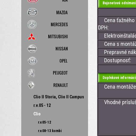
Bajonetové odnímani
Cena ťažného z
DPH:
Elektroinštalác
Cena s montá
Prepravné nákl
Dostupnosť:
Doplnkové informáci
Cena montáže ťa
Clio II Storia, Clio II Campus
Vhodné prísluše
r.v.05 - 12
- CAN 13
Clio
- CAN 1
r.v.05-12
r.v.08-13 kombi