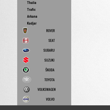
Thalia
Trafic
Arkana
Kadjar