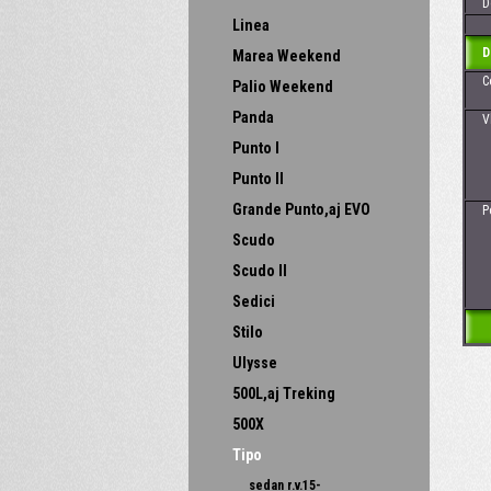
Dos
Linea
D
Marea Weekend
Cena
Palio Weekend
Panda
Vhod
- 
Punto I
-
Punto II
Grande Punto,aj EVO
Poz
Scudo
Scudo II
Sedici
Stilo
Ulysse
500L,aj Treking
500X
Tipo
sedan r.v.15-