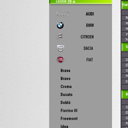
Fiat
Rok
max
max
zvi
hod
Skr
Cen
Elek
Brava
Cen
Pre
Bravo
Dos
Croma
Ducato
Baj
Dobló
Cen
Fiorino III
Elek
Cen
Freemont
Pre
Idea