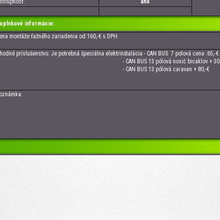
tupnosť:
áno
oplnkové informácie:
 montáže ťažného zariadenia od:160,-€ s DPH.
né príslušenstvo: Je potrebná špeciálna elektrinštalácia - CAN BUS 7 polová cena :65,-
CAN BUS 13 pólová nosič bicaklov + 30,-
 CAN BUS 13 pólová caravan + 80,-€
námka: