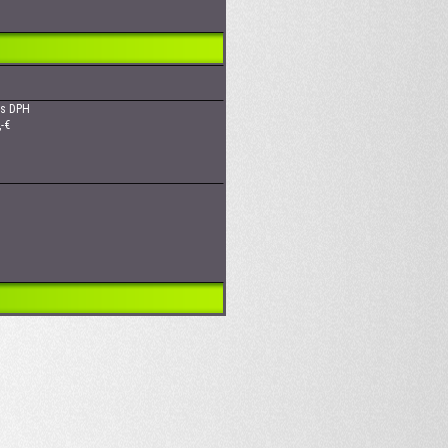
€ s DPH
€