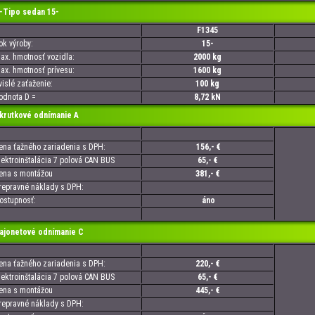
-Tipo sedan 15-
F1345
 výroby:
15-
. hmotnosť vozidla:
2000 kg
. hmotnosť prívesu:
1600 kg
slé zaťaženie:
100 kg
nota D =
8,72 kN
utkové odnímanie A
a ťažného zariadenia s DPH:
156,- €
troinštalácia 7 polová CAN BUS
65,- €
a s montážou
381,- €
pravné náklady s DPH:
tupnosť:
áno
onetové odnímanie C
a ťažného zariadenia s DPH:
220,- €
troinštalácia 7 polová CAN BUS
65,- €
a s montážou
445,- €
pravné náklady s DPH: