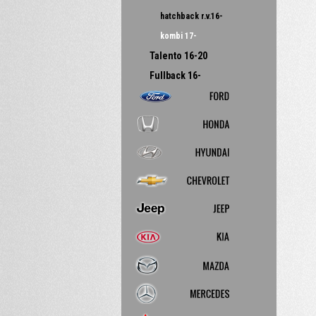
hatchback r.v.16-
kombi 17-
Talento 16-20
Fullback 16-