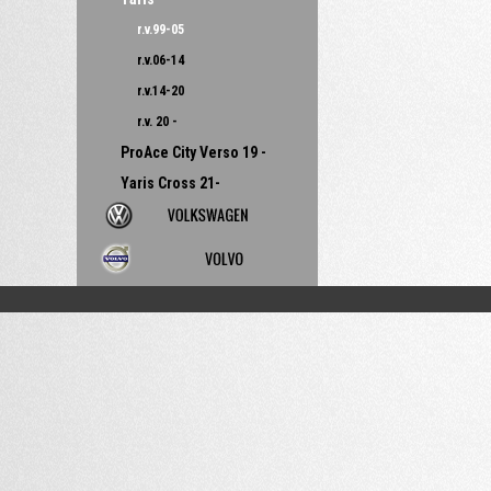
r.v.99-05
r.v.06-14
r.v.14-20
r.v. 20 -
ProAce City Verso 19 -
Yaris Cross 21-