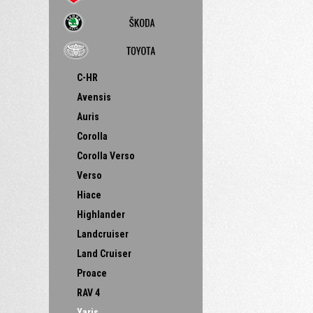
C-HR
Avensis
Auris
Corolla
Corolla Verso
Verso
Hiace
Highlander
Landcruiser
Land Cruiser
Proace
RAV 4
Yaris