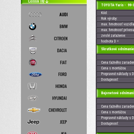
TOYOTA-Yaris - 99-
Kód:
Rok výroby:
max. hmotnosť vozidla
max. hmotnosť prívesu
zvislé zaťaženie:
hodnota D =
Skrutkové odnímanie
Cena ťažného zariaden
Cena s montážou
Prepravné náklady s D
Dostupnosť:
Bajonetové odnímani
Cena ťažného zariaden
Cena s montážou
Prepravné náklady s D
Dostupnosť: