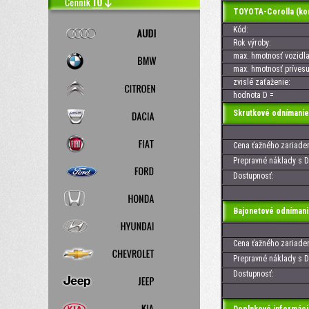
TOYOTA-Corolla (
Kód:
Rok výroby:
max. hmotnosť vozidla
max. hmotnosť prívesu
zvislé zaťaženie:
hodnota D =
Skrutkové odnímanie
Cena ťažného zariaden
Prepravné náklady s D
Dostupnosť:
Bajonetové odnímani
Cena ťažného zariaden
Prepravné náklady s D
Dostupnosť: