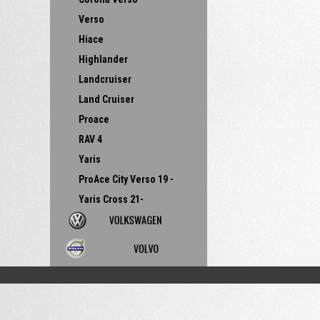
Verso
Hiace
Highlander
Landcruiser
Land Cruiser
Proace
RAV 4
Yaris
ProAce City Verso 19 -
Yaris Cross 21-