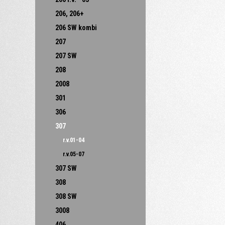
206, 206+
206 SW kombi
207
207 SW
208
2008
301
306
307
r.v.01-04
r.v.05-07
307 SW
308
308 SW
3008
406