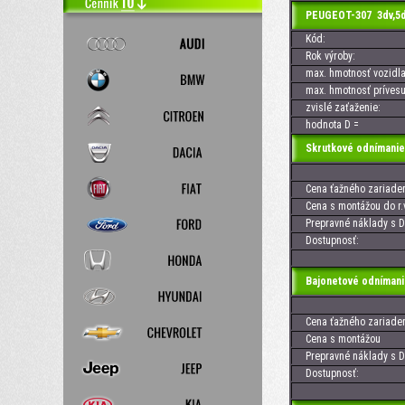
PEUGEOT-307 3dv,5d
Kód:
Rok výroby:
max. hmotnosť vozidla
max. hmotnosť prívesu
zvislé zaťaženie:
hodnota D =
Skrutkové odnímanie
Cena ťažného zariaden
Cena s montážou do r.v
Prepravné náklady s D
Dostupnosť:
Bajonetové odnímani
Cena ťažného zariaden
Cena s montážou
Prepravné náklady s D
Dostupnosť: