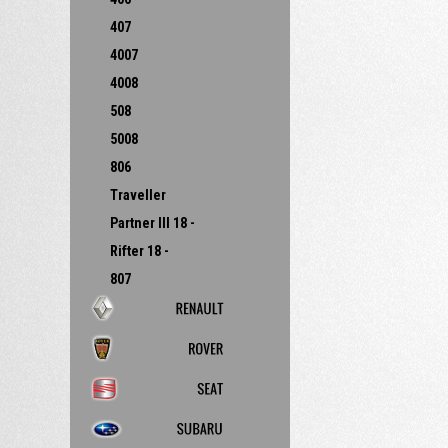
407
4007
4008
508
5008
806
Traveller
Partner III 18 -
Rifter 18 -
807