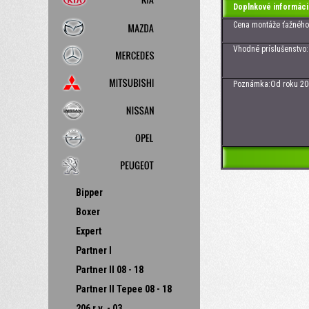
Doplnkové informáci
Cena montáže ťažného z
Vhodné príslušenstvo: Zá
Poznámka:Od roku 2005 j
Bipper
Boxer
Expert
Partner I
Partner II 08 - 18
Partner II Tepee 08 - 18
206 r.v. - 03