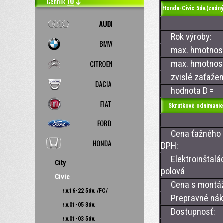
Honda-Civic 5dv.(zadný 
Rok výroby:
max. hmotnosť 
max. hmotnosť 
zvislé zaťažen
hodnota D =
Skrutkové odnímanie
Cena ťažného z
DPH:
Elektroinštalác
City
polová
Civic
Cena s montá
r.v.16-22 5dv. /FC/
Prepravné nákl
r.v.01-05 3dv.
Dostupnosť:
r.v.01-03 5dv.