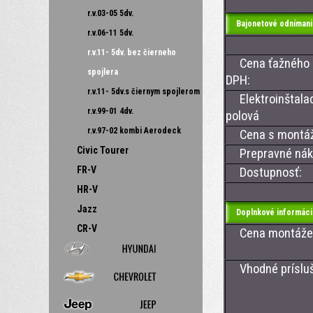
r.v.03-05 5dv.
Bajonetové odnímani
r.v.06-11 5dv.
r.v.11- 5dv. bez čierneho
Cena ťažného z
spojlera
DPH:
r.v.11- 5dv.s čiernym spojlerom
Elektroinštalac
r.v.99-01 4dv.
polová
r.v.97-02 kombi Aerodeck
Cena s montá
Civic Tourer
Prepravné nákl
FR-V
Dostupnosť:
HR-V
Jazz
Doplnkové informáci
CR-V
Cena montáže ťa
Vhodné príslušen
- CAN BUS
- CAN