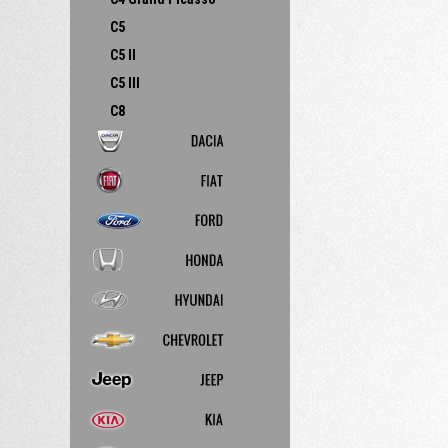
C5
C5 II
C5 III
C8