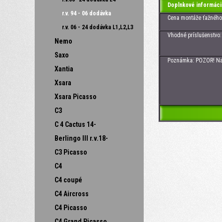
Doplnkové informáci
r.v. 94 - 06 dodávka
Cena montáže ťažného z
r.v. 06 - 24 dodávka L1,L2,L3
Vhodné príslušenstvo: Zá
Nemo
Saxo
Poznámka: POZOR! Na m
Xantia
Xsara
Xsara Picasso
C3
C 4 Cactus 14-
Berlingo III r.v.18-
C3 Picasso
C4
C4 coupé
C4 Aircross
C4 Picasso
C4 Grand Picasso