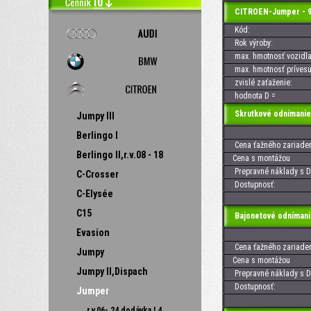
CITROEN-Jumper - 9
Kód:
Rok výroby:
max. hmotnosť vozidla
max. hmotnosť prívesu
zvislé zaťaženie:
hodnota D =
Skrutkové odnímanie
Jumpy III
Berlingo I
Cena ťažného zariaden
Berlingo II,r.v.08 - 18
Cena s montážou
Prepravné náklady s D
C-Crosser
Dostupnosť:
C-Elysée
C15
Bajonetové odnímani
Evasion
Cena ťažného zariaden
Jumpy
Cena s montážou
Jumpy II,Dispach
Prepravné náklady s D
Dostupnosť:
Jumper
r.v.06- 24 dodávka L4